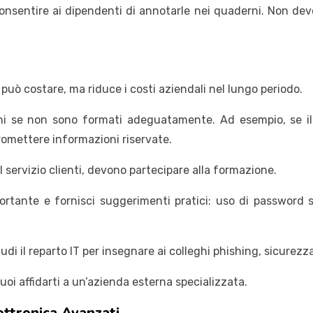
nsentire ai dipendenti di annotarle nei quaderni. Non dev
uò costare, ma riduce i costi aziendali nel lungo periodo.
chi se non sono formati adeguatamente. Ad esempio, se il
romettere informazioni riservate.
al servizio clienti, devono partecipare alla formazione.
rtante e fornisci suggerimenti pratici: uso di password si
di il reparto IT per insegnare ai colleghi phishing, sicurezza
oi affidarti a un’azienda esterna specializzata.
lettronica Avanzati