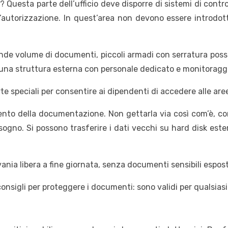
i? Questa parte dell’ufficio deve disporre di sistemi di contr
utorizzazione. In quest’area non devono essere introdotti 
nde volume di documenti, piccoli armadi con serratura pos
 una struttura esterna con personale dedicato e monitoragg
 speciali per consentire ai dipendenti di accedere alle aree
mento della documentazione. Non gettarla via così com’è, co
sogno. Si possono trasferire i dati vecchi su hard disk est
ania libera a fine giornata, senza documenti sensibili espost
consigli per proteggere i documenti: sono validi per qualsias