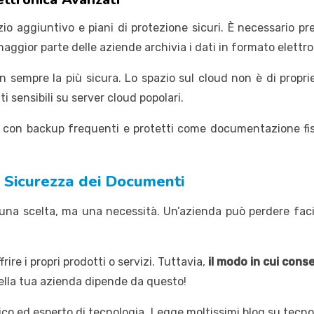
o aggiuntivo e piani di protezione sicuri. È necessario pr
a maggior parte delle aziende archivia i dati in formato elettr
sempre la più sicura. Lo spazio sul cloud non è di propri
i sensibili su server cloud popolari.
, con backup frequenti e protetti come documentazione fisi
a Sicurezza dei Documenti
na scelta, ma una necessità. Un’azienda può perdere facilm
ire i propri prodotti o servizi. Tuttavia,
il modo in cui cons
 della tua azienda dipende da questo!
o ed esperto di tecnologia. Legge moltissimi blog su tecno