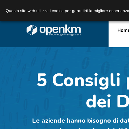
Call Us:
+39 348 3361887
Email us:
Questo sito web utilizza i cookie per garantirti la migliore esperienza
Hom
5 Consigli 
dei 
Le aziende hanno bisogno di dati r