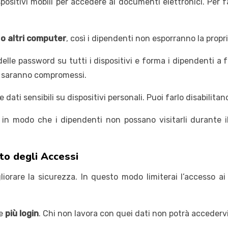
positivi mobili per accedere ai documenti elettronici. Per f
o altri computer
, così i dipendenti non esporranno la prop
le password su tutti i dispositivi e forma i dipendenti a f
li saranno compromessi.
dati sensibili su dispositivi personali. Puoi farlo disabilita
, in modo che i dipendenti non possano visitarli durante i
to degli Accessi
liorare la sicurezza. In questo modo limiterai l’accesso ai
re
più login
. Chi non lavora con quei dati non potrà accedervi