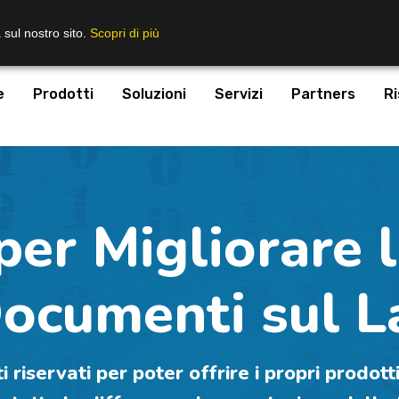
 sul nostro sito.
Scopri di più
e
Prodotti
Soluzioni
Servizi
Partners
Ri
per Migliorare 
Documenti sul L
iservati per poter offrire i propri prodotti 