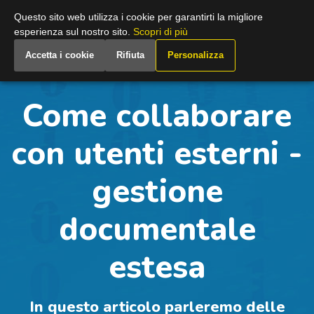
Italy
Questo sito web utilizza i cookie per garantirti la migliore
esperienza sul nostro sito.
Scopri di più
Accetta i cookie
Rifiuta
Personalizza
Come collaborare
con utenti esterni -
gestione
documentale
estesa
In questo articolo parleremo delle