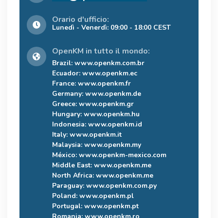
Orario d'ufficio:
Lunedì - Venerdì: 09:00 - 18:00 CEST
OpenKM in tutto il mondo:
Brazil:
www.openkm.com.br
Ecuador:
www.openkm.ec
France:
www.openkm.fr
Germany:
www.openkm.de
Greece:
www.openkm.gr
Hungary:
www.openkm.hu
Indonesia:
www.openkm.id
Italy:
www.openkm.it
Malaysia:
www.openkm.my
México:
www.openkm-mexico.com
Middle East:
www.openkm.me
North Africa:
www.openkm.me
Paraguay:
www.openkm.com.py
Poland:
www.openkm.pl
Portugal:
www.openkm.pt
Romania:
www.openkm.ro