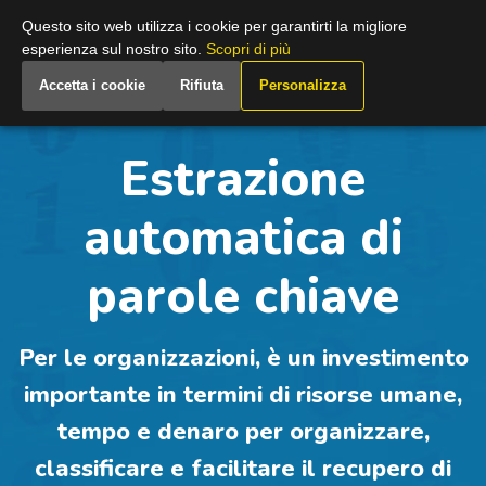
Italy
Questo sito web utilizza i cookie per garantirti la migliore
esperienza sul nostro sito.
Scopri di più
Accetta i cookie
Rifiuta
Personalizza
Estrazione
automatica di
parole chiave
Per le organizzazioni, è un investimento
importante in termini di risorse umane,
tempo e denaro per organizzare,
classificare e facilitare il recupero di