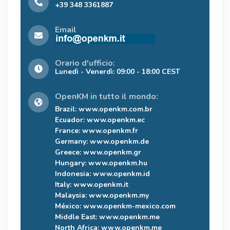
+39 348 3361887
Email
Orario d'ufficio:
Lunedì - Venerdì: 09:00 - 18:00 CEST
OpenKM in tutto il mondo:
Brazil:
www.openkm.com.br
Ecuador:
www.openkm.ec
France:
www.openkm.fr
Germany:
www.openkm.de
Greece:
www.openkm.gr
Hungary:
www.openkm.hu
Indonesia:
www.openkm.id
Italy:
www.openkm.it
Malaysia:
www.openkm.my
México:
www.openkm-mexico.com
Middle East:
www.openkm.me
North Africa:
www.openkm.me