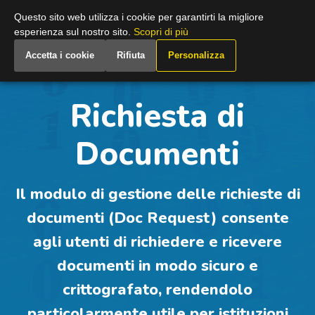
Italy
Questo sito web utilizza i cookie per garantirti la migliore
esperienza sul nostro sito.
Scopri di più
Accetta i cookie
Rifiuta
Personalizza
Richiesta di
Documenti
Il modulo di gestione delle richieste di
documenti (Doc Request) consente
agli utenti di richiedere e ricevere
documenti in modo sicuro e
crittografato, rendendolo
particolarmente utile per istituzioni