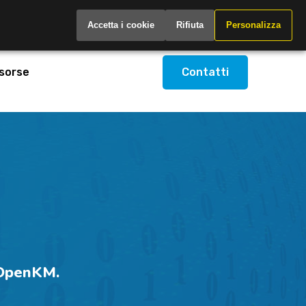
Italy
Accetta i cookie
Rifiuta
Personalizza
sorse
Contatti
i OpenKM.