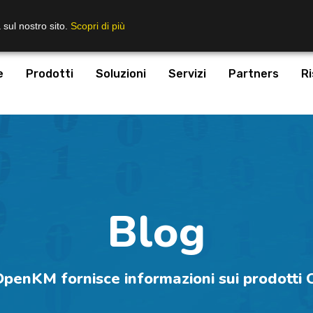
 sul nostro sito.
Scopri di più
e
Prodotti
Soluzioni
Servizi
Partners
Ri
Blog
 OpenKM
fornisce informazioni sui prodott