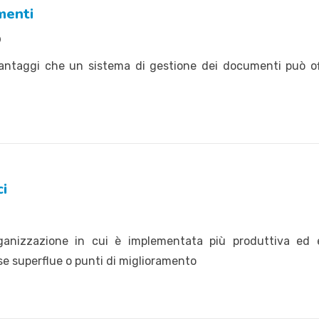
menti
9
 vantaggi che un sistema di gestione dei documenti può of
ci
ganizzazione in cui è implementata più produttiva ed 
se superflue o punti di miglioramento