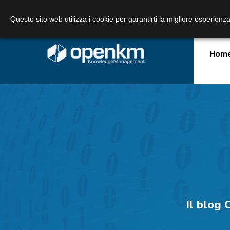
Call Us:
+39 348 3361887
Email us:
Questo sito web utilizza i cookie per garantirti la migliore esperienza
Hom
Il
blog